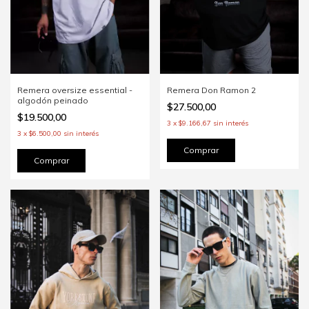
Remera Don Ramon 2
Remera oversize essential -
algodón peinado
$27.500,00
$19.500,00
3
x
$9.166,67
sin interés
3
x
$6.500,00
sin interés
Comprar
Comprar