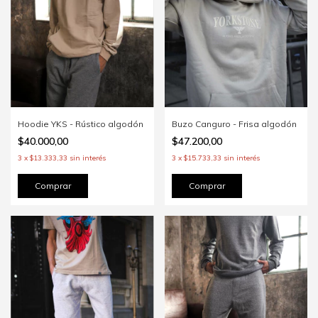
Buzo Canguro - Frisa algodón
Hoodie YKS - Rústico algodón
$47.200,00
$40.000,00
3
x
$15.733,33
sin interés
3
x
$13.333,33
sin interés
Comprar
Comprar