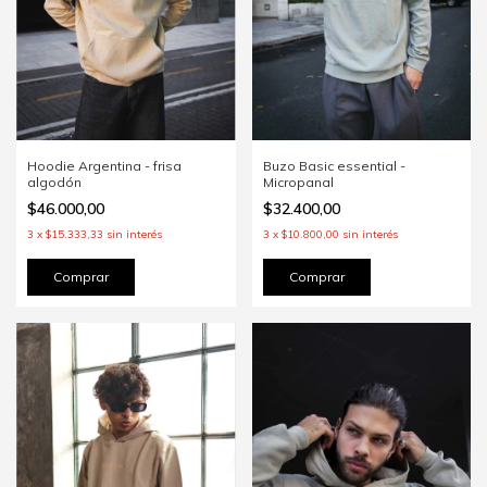
Hoodie Argentina - frisa
Buzo Basic essential -
algodón
Micropanal
$46.000,00
$32.400,00
3
x
$15.333,33
sin interés
3
x
$10.800,00
sin interés
Comprar
Comprar