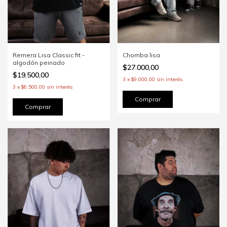
Remera Lisa Classic fit -
Chomba lisa
algodón peinado
$27.000,00
$19.500,00
3
x
$9.000,00
sin interés
3
x
$6.500,00
sin interés
Comprar
Comprar