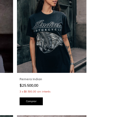
Remera Indian
$25.500,00
3
x
$8.500,00
sin interés
Comprar