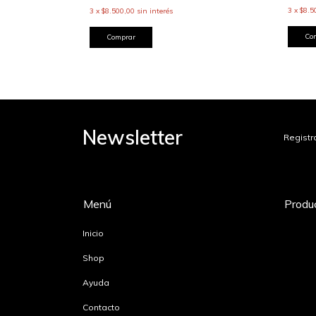
3
x
$8.5
3
x
$8.500,00
sin interés
Co
Comprar
Newsletter
Registr
Menú
Produ
Inicio
Shop
Ayuda
Contacto