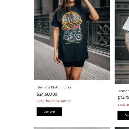
Remera Moto indian
Remera
$24.500,00
$24.5
3
x
$8.166,67
sin interés
3
x
$8.1
Comprar
Co