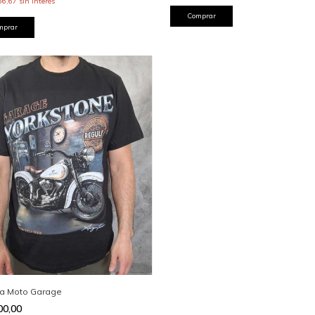
66,67
sin interés
Comprar
mprar
a Moto Garage
00,00