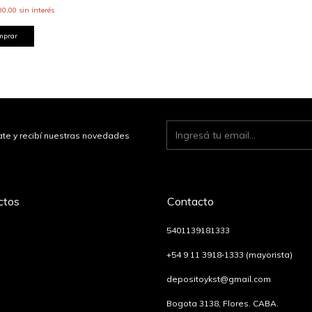
00,00
sin interés
mprar
ate y recibí nuestras novedades
ctos
Contacto
5401139181333
‪+54 9 11 3918‑1333‬ (mayorista)
depositoykst@gmail.com
Bogota 3138, Flores. CABA.