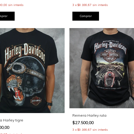
3
x
$8.166,67
sin interés
00,00
sin interés
Comprar
mprar
Remera Harley ruta
 Harley tigre
$27.500,00
00,00
3
x
$9.166,67
sin interés