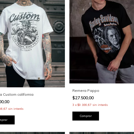
Remera Pappo
 Custom california
$27.500,00
00,00
3
x
$9.166,67
sin interés
66,67
sin interés
Comprar
mprar