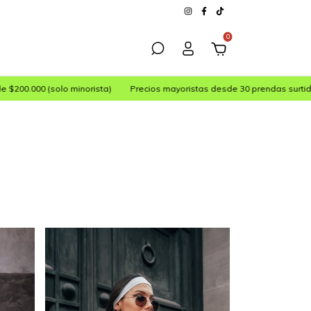
0
o minorista)
Precios mayoristas desde 30 prendas surtidas
Ropa urba