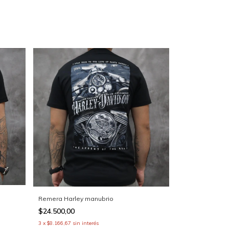
Remera Harley manubrio
$24.500,00
3
x
$8.166,67
sin interés