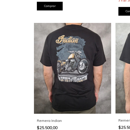
3
x
$9.1
Comprar
Co
Remer
Remera Indian
$25.5
$25.500,00