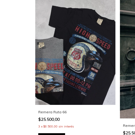
Remera Ruta 66
$25.500,00
Remer
3
x
$8.500,00
sin interés
$25.5