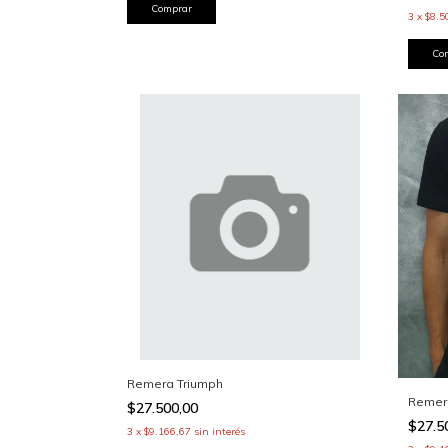
Comprar
3
x
$8.5
Co
Remera Triumph
Remera
$27.500,00
$27.5
3
x
$9.166,67
sin interés