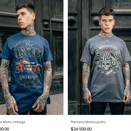
Remera Motorcycles
a Moto vintage
$24.500,00
00,00