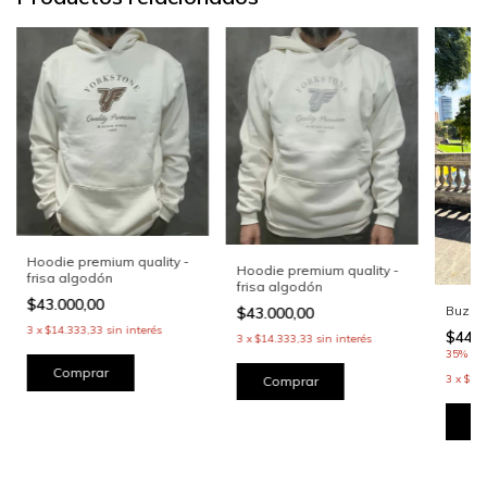
Hoodie premium quality -
Hoodie premium quality -
frisa algodón
frisa algodón
$43.000,00
Buzo A
$43.000,00
3
x
$14.333,33
sin interés
$44.0
3
x
$14.333,33
sin interés
35% OF
Comprar
3
x
$14
Comprar
C