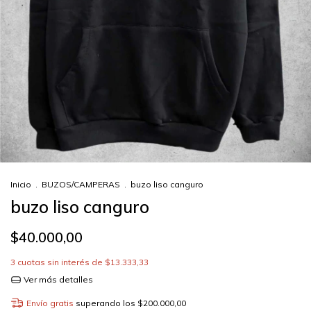
Inicio
.
BUZOS/CAMPERAS
.
buzo liso canguro
buzo liso canguro
$40.000,00
3
cuotas sin interés de
$13.333,33
Ver más detalles
Envío gratis
superando los
$200.000,00