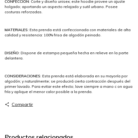
CONFECCION
: Corte y diseño unisex; este hoodie provee un ajuste
holgado; aportando un aspecto relajado y sutil urbano. Posee
costuras reforzadas.
MATERIALES
: Esta prenda está confeccionada con materiales de alta
calidad y resistencia: 100% frisa de algodón peinado.
DISEÑO
: Dispone de estampa pequeña hecha en relieve en la parte
delantera.
CONSIDERACIONES
: Esta prenda está elaborada en su mayoría por
algodón; y naturalmente; se producirá cierta contracción después del
primer lavado. Para evitar este efecto; lave siempre a mano c on agua
fría y aplique el menor calor posible a la prenda.
Compartir
Productos relacionados