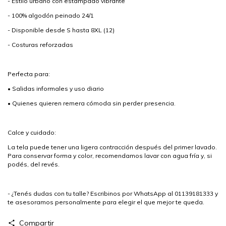
- Estilo urbano con estampado vibrante
- 100% algodón peinado 24/1
- Disponible desde S hasta 8XL (12)
- Costuras reforzadas
Perfecta para:
• Salidas informales y uso diario
• Quienes quieren remera cómoda sin perder presencia.
Calce y cuidado:
La tela puede tener una ligera contracción después del primer lavado.
Para conservar forma y color, recomendamos lavar con agua fría y, si
podés, del revés.
- ¿Tenés dudas con tu talle? Escribinos por WhatsApp al 01139181333 y
te asesoramos personalmente para elegir el que mejor te queda.
Compartir