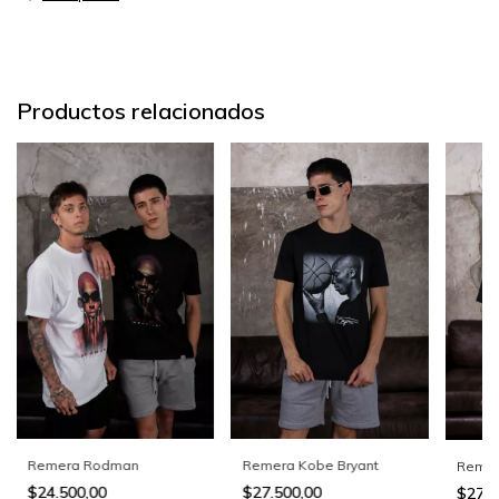
Productos relacionados
Remera Rodman
Remera Kobe Bryant
Remer
$24.500,00
$27.500,00
$27.5