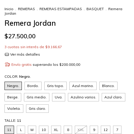
Inicio
.
REMERAS
.
REMERAS ESTAMPADAS
.
BASQUET
.
Remera
Jordan
Remera Jordan
$27.500,00
3
cuotas sin interés de
$9.166,67
Ver más detalles
Envío gratis
superando los
$200.000,00
COLOR:
Negro.
Negro.
Bordo.
Gris topo.
Azul marino.
Blanco.
Beige.
Gris medio.
Uva.
Azulino varios.
Azul claro.
Violeta.
Gris claro.
TALLE:
11
11
L
M
10
XL
8
XXL
9
12
7